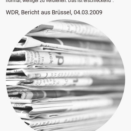
normal, weniger zu verdienen. Das ist erschreckend“.
​WDR, Bericht aus Brüssel, 04.03.2009