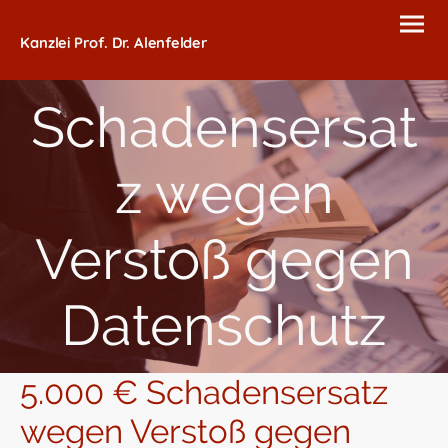
Kanzlei Prof. Dr. Alenfelder
Schadensersat
z wegen
Verstoß gegen
Datenschutz
5.000 € Schadensersatz
wegen Verstoß gegen