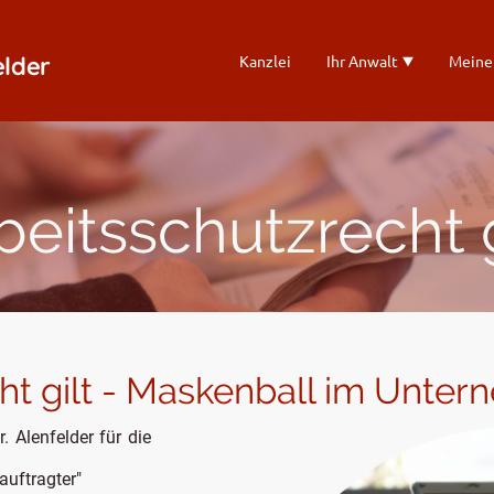
elder
Kanzlei
Ihr Anwalt
Meine
beitsschutzrecht g
ht gilt - Maskenball im Unte
. Alenfelder für die
auftragter"