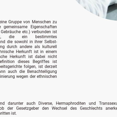
t eine Gruppe von Menschen zu
ne gemeinsame Eigenschaften
n, Gebräuche etc.) verbunden ist
t, die ein bestimmtes
d die sowohl in ihrer Selbst-
g durch andere als kulturell
thnische Herkunft ist in einem
sche Herkunft ist dabei nicht
finition dieses Begriffes ist
itsgerichte folgen, ist derzeit
ann auch die Benachteiligung
minierung wegen der ethnischen
nd darunter auch Diverse, Hermaphroditen und Transsexu
t, ob der Gesetzgeber den Wechsel des Geschlechts aner
itten ist.