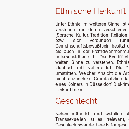
Ethnische Herkunft
Unter Ethnie im weiteren Sinne is
verstehen, die durch verschiede
(Sprache, Kultur, Tradition, Religio
bzw. sich verbunden fühl
Gemeinschaftsbewußtsein besitzt un
als auch in der Fremdwahrnehmun
unterscheidbar gilt . Der Begriff e
weiten Sinne zu verstehen. Ethni
identisch mit Nationalität. Die De
umstritten. Welcher Ansicht die Arbe
nicht abzusehen. Grundsätzlich k
eines Kölners in Düsseldorf Diskri
Herkunft sein.
Geschlecht
Neben männlich und weiblich si
Transsexuellen ist es irrelevan
Geschlechtswandel bereits fortgeschr