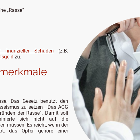
che „Rasse“
r finanzieller Schäden
(z.B.
nsgeld
zu.
smerkmale
sse. Das Gesetz benutzt den
Rassismus zu setzen . Das AGG
ründen der Rasse“. Damit soll
minierte sich nicht auf die
fen müssen. Es reicht, wenn der
aubt, das Opfer gehöre einer