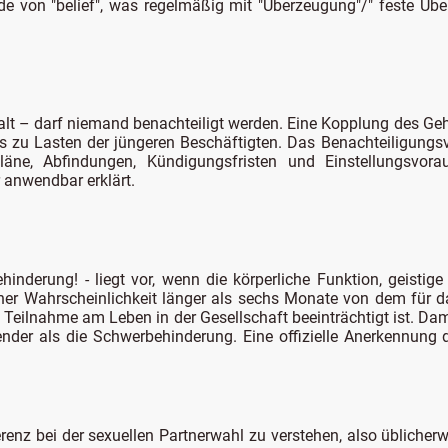
ede von "belief", was regelmäßig mit "Überzeugung"/" feste Üb
alt – darf niemand benachteiligt werden. Eine Kopplung des Ge
rs zu Lasten der jüngeren Beschäftigten. Das Benachteiligungs
äne, Abfindungen, Kündigungsfristen und Einstellungsvora
 anwendbar erklärt.
nderung! - liegt vor, wenn die körperliche Funktion, geistige
er Wahrscheinlichkeit länger als sechs Monate von dem für d
eilnahme am Leben in der Gesellschaft beeinträchtigt ist. Dam
der als die Schwerbehinderung. Eine offizielle Anerkennung d
äferenz bei der sexuellen Partnerwahl zu verstehen, also übliche