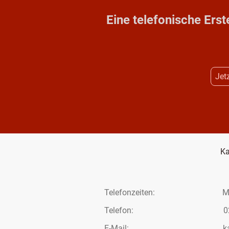
Eine telefonische Erst
Jet
Ka
Telefonzeiten: Mo – F
Telefon: 02293 
E-Mail: kanzlei@al