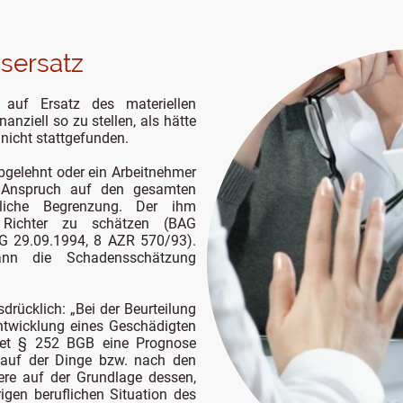
sersatz
 auf Ersatz des materiellen
anziell so zu stellen, als hätte
icht stattgefunden.
bgelehnt oder ein Arbeitnehmer
er Anspruch auf den gesamten
liche Begrenzung. Der ihm
Richter zu schätzen (BAG
AG 29.09.1994, 8 AZR 570/93).
ann die Schadensschätzung
rücklich: „Bei der Beurteilung
Entwicklung eines Geschädigten
tet § 252 BGB eine Prognose
auf der Dinge bzw. nach den
re auf der Grundlage dessen,
gen beruflichen Situation des